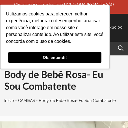
Clique aqui para adquirir o LIVRO QUARESMA DE SÃO
MIGUEL- BATALHA DA TRANSFORMAÇÃO
Utilizamos cookies para oferecer melhor
experiência, melhorar o desempenho, analisar
como você interage em nosso site e
0
R$0,00
-
personalizar conteúdo. Ao utilizar este site, você
concorda com o uso de cookies.
Ok, entendi!
Body de Bebê Rosa- Eu
Sou Combatente
Início
-
CAMISAS
-
Body de Bebê Rosa- Eu Sou Combatente