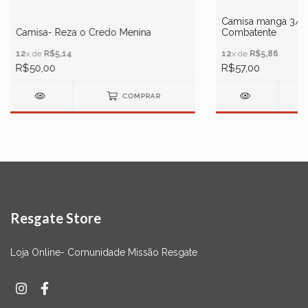
Camisa manga 3/4-
Camisa- Reza o Credo Menina
Combatente
12
x de
R$5,14
12
x de
R$5,86
R$50,00
R$57,00
COMPRAR
Resgate Store
Loja Online- Comunidade Missão Resgate