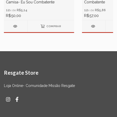
Camisa- Eu Sou Combatente
Combatente
12
x de
R$5,14
12
x de
R$5,86
R$50,00
R$57,00
COMPRAR
Resgate Store
Loja Online- Comunidade Missão Resgate