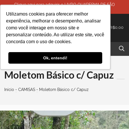
Clique aqui para adquirir o LIVRO QUARESMA DE SÃO
MIGUEL- BATALHA DA TRANSFORMAÇÃO
Utilizamos cookies para oferecer melhor
experiência, melhorar o desempenho, analisar
como você interage em nosso site e
0
R$0,00
-
personalizar conteúdo. Ao utilizar este site, você
concorda com o uso de cookies.
Ok, entendi!
Moletom Básico c/ Capuz
Início
-
CAMISAS
-
Moletom Básico c/ Capuz